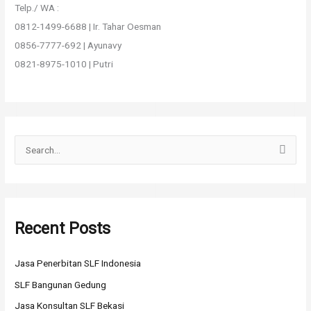
Telp./ WA :
0812-1499-6688 | Ir. Tahar Oesman
0856-7777-692 | Ayunavy
0821-8975-1010 | Putri
S
e
a
r
Recent Posts
c
h
Jasa Penerbitan SLF Indonesia
f
o
SLF Bangunan Gedung
r
Jasa Konsultan SLF Bekasi