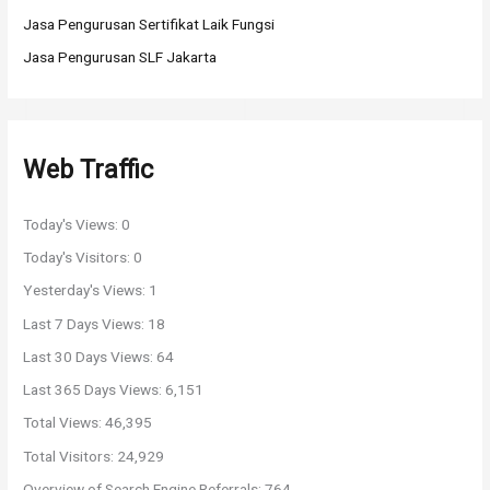
:
Jasa Pengurusan Sertifikat Laik Fungsi
Jasa Pengurusan SLF Jakarta
Web Traffic
Today's Views:
0
Today's Visitors:
0
Yesterday's Views:
1
Last 7 Days Views:
18
Last 30 Days Views:
64
Last 365 Days Views:
6,151
Total Views:
46,395
Total Visitors:
24,929
Overview of Search Engine Referrals:
764