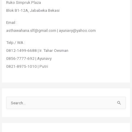
Ruko Simpruk Plaza
Blok B1-12A, Jababeka Bekasi
Email :
asthawahana.slf@gmail.com | ayunavy@yahoo.com
Telp./ WA :
0812-1499-6688 | Ir. Tahar Oesman
0856-7777-692 | Ayunavy
0821-8975-1010 | Putri
S
e
a
r