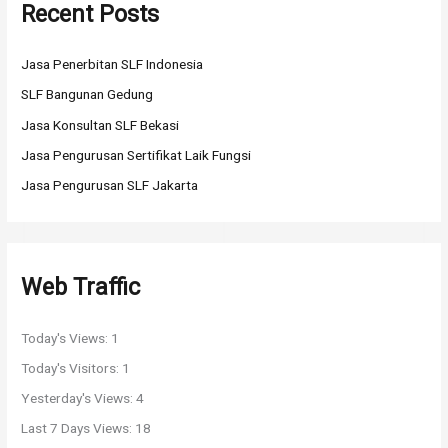
Recent Posts
c
h
Jasa Penerbitan SLF Indonesia
f
o
SLF Bangunan Gedung
r
Jasa Konsultan SLF Bekasi
:
Jasa Pengurusan Sertifikat Laik Fungsi
Jasa Pengurusan SLF Jakarta
Web Traffic
Today's Views:
1
Today's Visitors:
1
Yesterday's Views:
4
Last 7 Days Views:
18