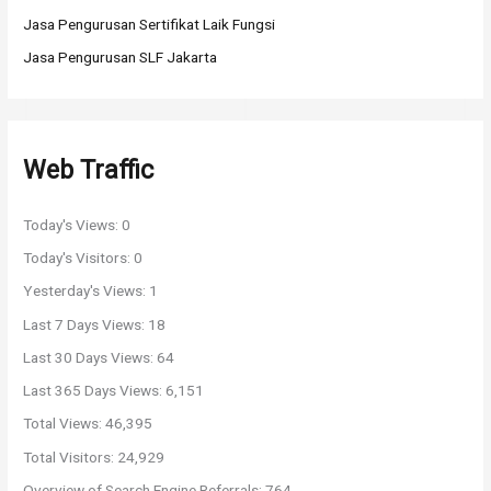
:
Jasa Pengurusan Sertifikat Laik Fungsi
Jasa Pengurusan SLF Jakarta
Web Traffic
Today's Views:
0
Today's Visitors:
0
Yesterday's Views:
1
Last 7 Days Views:
18
Last 30 Days Views:
64
Last 365 Days Views:
6,151
Total Views:
46,395
Total Visitors:
24,929
Overview of Search Engine Referrals:
764