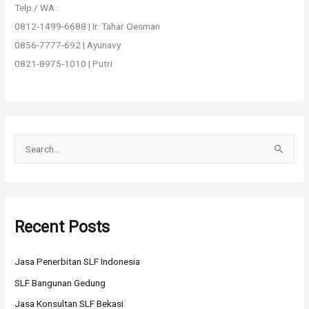
Telp./ WA :
0812-1499-6688 | Ir. Tahar Oesman
0856-7777-692 | Ayunavy
0821-8975-1010 | Putri
S
e
a
r
Recent Posts
c
h
Jasa Penerbitan SLF Indonesia
f
o
SLF Bangunan Gedung
r
Jasa Konsultan SLF Bekasi