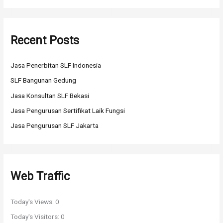
a
r
Recent Posts
c
h
Jasa Penerbitan SLF Indonesia
f
o
SLF Bangunan Gedung
r
Jasa Konsultan SLF Bekasi
:
Jasa Pengurusan Sertifikat Laik Fungsi
Jasa Pengurusan SLF Jakarta
Web Traffic
Today's Views:
0
Today's Visitors:
0