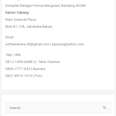
Komplek Bahagia Permai Margasari, Bandung 40286
Kantor Cabang
Ruko Simpruk Plaza
Blok B1-12A, Jababeka Bekasi
Email :
asthawahana.slf@gmail.com | ayunavy@yahoo.com
Telp./ WA :
0812-1499-6688 | Ir. Tahar Oesman
0856-7777-692 | Ayunavy
0821-8975-1010 | Putri
S
e