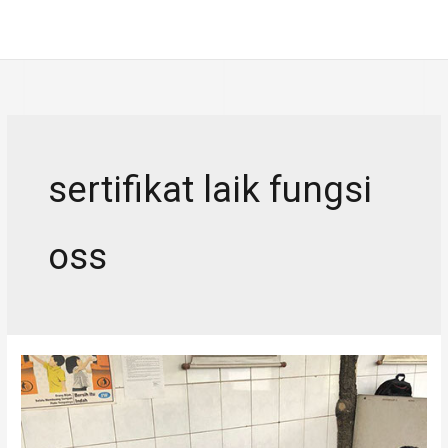
Skip
MAI
to
ME
content
sertifikat laik fungsi
oss
Sertifikat
Laik
Fungsi
Bangunan