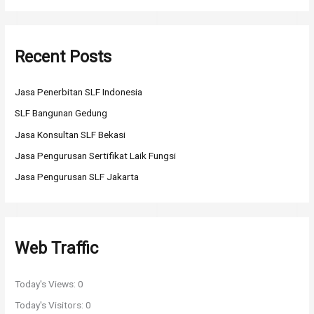
a
r
Recent Posts
c
h
Jasa Penerbitan SLF Indonesia
f
o
SLF Bangunan Gedung
r
Jasa Konsultan SLF Bekasi
:
Jasa Pengurusan Sertifikat Laik Fungsi
Jasa Pengurusan SLF Jakarta
Web Traffic
Today's Views:
0
Today's Visitors:
0