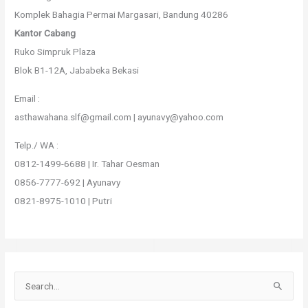
Komplek Bahagia Permai Margasari, Bandung 40286
Kantor Cabang
Ruko Simpruk Plaza
Blok B1-12A, Jababeka Bekasi
Email :
asthawahana.slf@gmail.com | ayunavy@yahoo.com
Telp./ WA :
0812-1499-6688 | Ir. Tahar Oesman
0856-7777-692 | Ayunavy
0821-8975-1010 | Putri
S
e