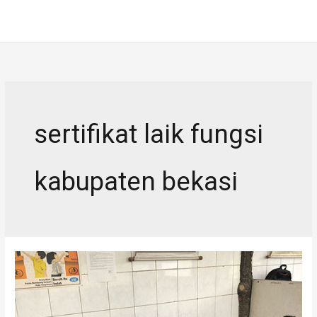
Skip
MAI
to
ME
content
sertifikat laik fungsi
kabupaten bekasi
Sertifikat
Laik
Fungsi
Bangunan