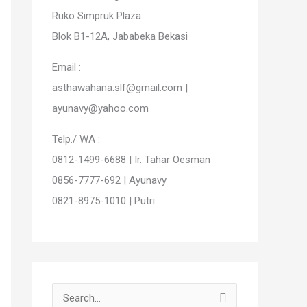
Ruko Simpruk Plaza
Blok B1-12A, Jababeka Bekasi
Email :
asthawahana.slf@gmail.com |
ayunavy@yahoo.com
Telp./ WA :
0812-1499-6688 | Ir. Tahar Oesman
0856-7777-692 | Ayunavy
0821-8975-1010 | Putri
S