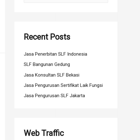
e
a
r
c
Recent Posts
h
f
Jasa Penerbitan SLF Indonesia
o
SLF Bangunan Gedung
r
Jasa Konsultan SLF Bekasi
:
Jasa Pengurusan Sertifikat Laik Fungsi
Jasa Pengurusan SLF Jakarta
Web Traffic