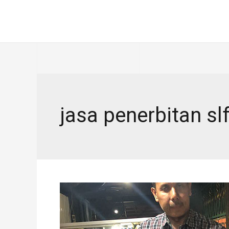
Skip
to
content
jasa penerbitan sl
Jasa
Penerbitan
SLF