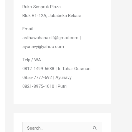
Ruko Simpruk Plaza
Blok B1-12A, Jababeka Bekasi
Email :
asthawahana.slf@gmail.com |
ayunavy@yahoo.com
Telp./ WA :
0812-1499-6688 | Ir. Tahar Oesman
0856-7777-692 | Ayunavy
0821-8975-1010 | Putri
S