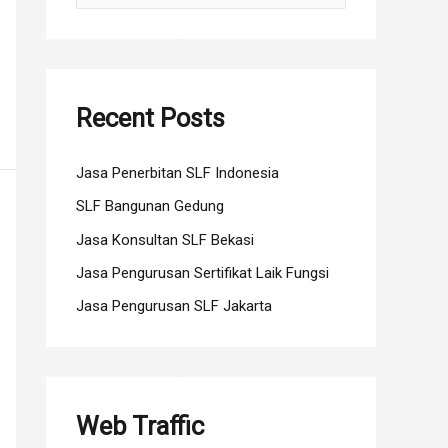
e
a
r
c
Recent Posts
h
f
Jasa Penerbitan SLF Indonesia
o
SLF Bangunan Gedung
r
Jasa Konsultan SLF Bekasi
:
Jasa Pengurusan Sertifikat Laik Fungsi
Jasa Pengurusan SLF Jakarta
Web Traffic